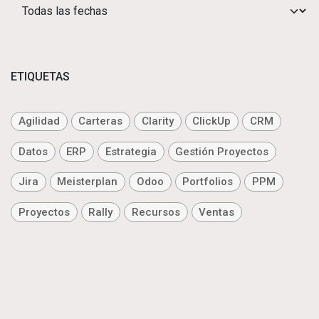
ETIQUETAS
Agilidad
Carteras
Clarity
ClickUp
CRM
Datos
ERP
Estrategia
Gestión Proyectos
Jira
Meisterplan
Odoo
Portfolios
PPM
Proyectos
Rally
Recursos
Ventas